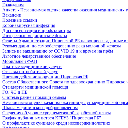
Гражданам
Анкета - Независимая оценка качества оказания медицинских 
Вакансии
Полезные ссылки
Коронавирусная инфекция
Диспансеризация и проф. осмотры
Интересные медицинские факты
Ответы Администрации Пировской РБ на вопросы заданные в 
Рекомендации по самообследованию рака молочной железы
Запись на вакцинацию от COVID 19 и к врачам на прём
Льготное лекарственное обеспечение
Мобильный ФАП
Платные медицинские услуги
Отзывы потребителей услуг
Противодействие коррупции Пировская РБ
Состав Общественного Совета по здравоохранению Пировског
Стандарты медицинской помощи
ГО, ЧС и ПБ
Система ранней помощи семьям
Независимая оценка качаства оказания услуг медицинской орг
Школа медицинского добровольчества
Сведения об уровне среднемесячной заработной платы
График публичных встреч КГБУЗ "Пировская РБ"
О профилактике суицидов среди несовершеннолетних