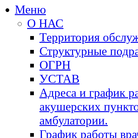
Меню
О НАС
Территория обслу
Структурные подр
ОГРН
УСТАВ
Адреса и график р
акушерских пункто
амбулатории.
График работы вра