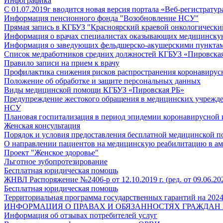
Инфографика
С 01.07.2019г вводится новая версия портала «Веб-регистратур
Информация пенсионного фонда "Возобновление НСУ"
Прямая запись в КГБУЗ "Красноярский краевой онкологически
Информация о врачах специалистах оказывающих медицинску
Информация о заведующих фельдшерско-акушерскими пунктам
Список медработников средних должностей КГБУЗ «Пировская 
Правило записи на прием к врачу
Профилактика снижения рисков распространения коронавиру
Положение об обработке и защите персональных данных
Виды медицинской помощи КГБУЗ «Пировская РБ»
Предупреждение жестокого обращения в медицинских учрежд
НСУ
Плановая госпитализация в период эпидемии коронавирусной
Женская консультация
Порядок и условия предоставления бесплатной медицинской 
О направлении пациентов на медицинскую реабилитацию в ам
Проект "Женское здоровье"
Льготное зубопротезирование
Бесплатная юридическая помощь
ЖНВЛ Распоряжение №2406-р от 12.10.2019 г. (ред. от 09.06.20
Бесплатная юридическая помощь
Территориальная программа государственных гарантий на 2024
ИНФОРМАЦИЯ О ПРАВАХ И ОБЯЗАННОСТЯХ ГРАЖДАН 
Информация об отзывах потребителей услуг