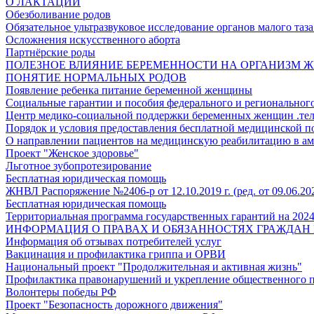
О ЛАКТАЦИИ
Обезболивание родов
Обязательное ультразвуковое исследование органов малого таз
Осложнения искусственного аборта
Партнёрские роды
ПОЛЕЗНОЕ ВЛИЯНИЕ БЕРЕМЕННОСТИ НА ОРГАНИЗМ
ПОНЯТИЕ НОРМАЛЬНЫХ РОДОВ
Появление ребенка питание беременной женщины
Социальные гарантии и пособия федерального и региональног
Центр медико-социальной поддержки беременных женщин .тел
Порядок и условия предоставления бесплатной медицинской 
О направлении пациентов на медицинскую реабилитацию в ам
Проект "Женское здоровье"
Льготное зубопротезирование
Бесплатная юридическая помощь
ЖНВЛ Распоряжение №2406-р от 12.10.2019 г. (ред. от 09.06.20
Бесплатная юридическая помощь
Территориальная программа государственных гарантий на 2024
ИНФОРМАЦИЯ О ПРАВАХ И ОБЯЗАННОСТЯХ ГРАЖДАН 
Информация об отзывах потребителей услуг
Вакцинация и профилактика гриппа и ОРВИ
Национальный проект "Продолжительная и активная жизнь"
Профилактика правонарушений и укрепление общественного п
Волонтеры победы РФ
Проект "Безопасность дорожного движения"