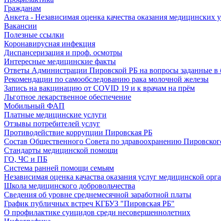
Гражданам
Анкета - Независимая оценка качества оказания медицинских 
Вакансии
Полезные ссылки
Коронавирусная инфекция
Диспансеризация и проф. осмотры
Интересные медицинские факты
Ответы Администрации Пировской РБ на вопросы заданные в 
Рекомендации по самообследованию рака молочной железы
Запись на вакцинацию от COVID 19 и к врачам на прём
Льготное лекарственное обеспечение
Мобильный ФАП
Платные медицинские услуги
Отзывы потребителей услуг
Противодействие коррупции Пировская РБ
Состав Общественного Совета по здравоохранению Пировског
Стандарты медицинской помощи
ГО, ЧС и ПБ
Система ранней помощи семьям
Независимая оценка качаства оказания услуг медицинской орг
Школа медицинского добровольчества
Сведения об уровне среднемесячной заработной платы
График публичных встреч КГБУЗ "Пировская РБ"
О профилактике суицидов среди несовершеннолетних