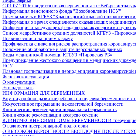
Инфографика
С 01.07.2019г вводится новая версия портала «Веб-регистратур
Информация пенсионного фонда "Возобновление НСУ"
Прямая запись в КГБУЗ "Красноярский краевой онкологически
Информация о врачах специалистах оказывающих медицинску
Информация о заведующих фельдшерско-акушерскими пунктам
Список медработников средних должностей КГБУЗ «Пировская 
Правило записи на прием к врачу
Профилактика снижения рисков распространения коронавиру
Положение об обработке и защите персональных данных
Виды медицинской помощи КГБУЗ «Пировская РБ»
Предупреждение жестокого обращения в медицинских учрежд
НСУ
Плановая госпитализация в период эпидемии коронавирусной
Женская консультация
О консультации
Это надо знать
ИНФОРМАЦИЯ ДЛЯ БЕРЕМЕННЫХ
Внутриутробное развитие ребенка по неделям беременности с 
Искусственное прерывание нежелательной беременности
Клинические рекомендации нормальная беременность
Клинические рекомендации кесарево сечение
КЛИНИЧЕСКИЕ СИМПТОМЫ БЕРЕМЕННОСТИ требующие не зам
О важности прегравидарной подготовки
О ВЫСОКОЙ ВЕРОЯТНОСТИ БЕСПЛОДИЯ ПОСЛЕ ИСКУ