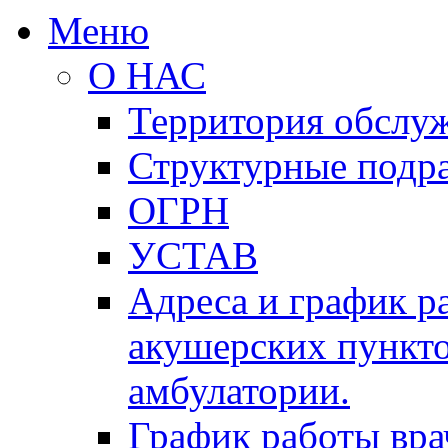
Меню
О НАС
Территория обслу
Структурные подр
ОГРН
УСТАВ
Адреса и график р
акушерских пункто
амбулатории.
График работы вра