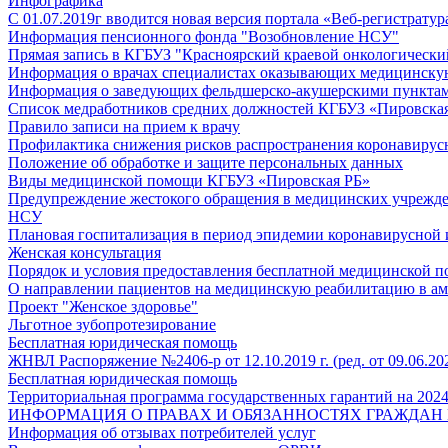
Инфографика
С 01.07.2019г вводится новая версия портала «Веб-регистратур
Информация пенсионного фонда "Возобновление НСУ"
Прямая запись в КГБУЗ "Красноярский краевой онкологически
Информация о врачах специалистах оказывающих медицинску
Информация о заведующих фельдшерско-акушерскими пунктам
Список медработников средних должностей КГБУЗ «Пировская 
Правило записи на прием к врачу
Профилактика снижения рисков распространения коронавиру
Положение об обработке и защите персональных данных
Виды медицинской помощи КГБУЗ «Пировская РБ»
Предупреждение жестокого обращения в медицинских учрежд
НСУ
Плановая госпитализация в период эпидемии коронавирусной
Женская консультация
Порядок и условия предоставления бесплатной медицинской 
О направлении пациентов на медицинскую реабилитацию в ам
Проект "Женское здоровье"
Льготное зубопротезирование
Бесплатная юридическая помощь
ЖНВЛ Распоряжение №2406-р от 12.10.2019 г. (ред. от 09.06.20
Бесплатная юридическая помощь
Территориальная программа государственных гарантий на 2024
ИНФОРМАЦИЯ О ПРАВАХ И ОБЯЗАННОСТЯХ ГРАЖДАН 
Информация об отзывах потребителей услуг