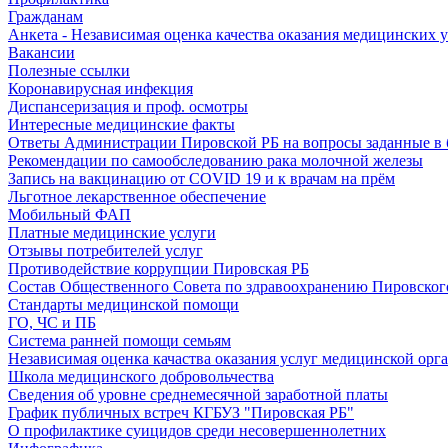
Гражданам
Анкета - Независимая оценка качества оказания медицинских 
Вакансии
Полезные ссылки
Коронавирусная инфекция
Диспансеризация и проф. осмотры
Интересные медицинские факты
Ответы Администрации Пировской РБ на вопросы заданные в 
Рекомендации по самообследованию рака молочной железы
Запись на вакцинацию от COVID 19 и к врачам на прём
Льготное лекарственное обеспечение
Мобильный ФАП
Платные медицинские услуги
Отзывы потребителей услуг
Противодействие коррупции Пировская РБ
Состав Общественного Совета по здравоохранению Пировског
Стандарты медицинской помощи
ГО, ЧС и ПБ
Система ранней помощи семьям
Независимая оценка качаства оказания услуг медицинской орг
Школа медицинского добровольчества
Сведения об уровне среднемесячной заработной платы
График публичных встреч КГБУЗ "Пировская РБ"
О профилактике суицидов среди несовершеннолетних