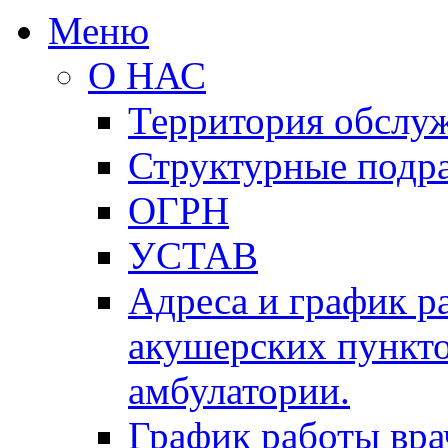
Меню
О НАС
Территория обслу
Структурные подр
ОГРН
УСТАВ
Адреса и график р
акушерских пункто
амбулатории.
График работы вра