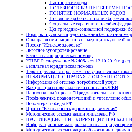
Партнёрские роды
ПОЛЕЗНОЕ ВЛИЯНИЕ БЕРЕМЕННО
ПОНЯТИЕ НОРМАЛЬНЫХ РОДОВ
Появление ребенка питание беременно
Социальные гарантии и пособия федера
Центр медико-социальной поддержки б
Порядок и условия предоставления бесплатной ме
О направлении пациентов на медицинскую реабил
Проект "Женское здоровье"
Льготное зубопротезирование
Бесплатная юридическая помощь
ЖНВЛ Распоряжение №2406-р от 12.10.2019 г. (ред. 
Бесплатная юридическая помощь
Территориальная программа государственных гарант
ИНФОРМАЦИЯ О ПРАВАХ И ОБЯЗАННОСТЯХ 
Информация об отзывах потребителей услуг
Вакцинация и профилактика гриппа и ОРВИ
Национальный проект "Продолжительная и активн
Профилактика правонарушений и укрепление общес
Волонтеры победы РФ
Проект "Безопасность дорожного движения"
Методические рекомендации минздрава РФ
ПРОТИВОДЕЙСТВИЕ КОРРУПЦИИ В КГБУЗ ПИР
Информационные материалы, пропагандирующие во
Методические рекомендации об оказании первичной