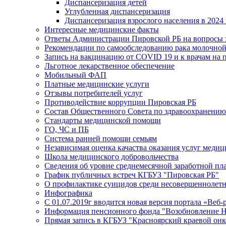
Диспансеризация детей
Углубленная диспансеризация
Диспансеризация взрослого населения в 2024 
Интересные медицинские факты
Ответы Администрации Пировской РБ на вопросы з
Рекомендации по самообследованию рака молочно
Запись на вакцинацию от COVID 19 и к врачам на 
Льготное лекарственное обеспечение
Мобильный ФАП
Платные медицинские услуги
Отзывы потребителей услуг
Противодействие коррупции Пировская РБ
Состав Общественного Совета по здравоохранению
Стандарты медицинской помощи
ГО, ЧС и ПБ
Система ранней помощи семьям
Независимая оценка качаства оказания услуг меди
Школа медицинского добровольчества
Сведения об уровне среднемесячной заработной пл
График публичных встреч КГБУЗ "Пировская РБ"
О профилактике суицидов среди несовершеннолет
Инфографика
С 01.07.2019г вводится новая версия портала «Веб-
Информация пенсионного фонда "Возобновление 
Прямая запись в КГБУЗ "Красноярский краевой он