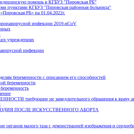
медицинскую помощь в КГБУЗ "Пировская РБ"
ми пунктами КГБУЗ "Пировская районная больница"
Пировская РБ» на 01.04.2022г.
коронавирусной инфекции 2019-nCoV
анных
»
ких учреждениях
навирусной инфекции
делям беременности с описанием его способностей
ной беременности
 беременность
чение
И требующие не замедлительного обращения к врачу аку
и
ОДИЯ ПОСЛЕ ИСКУССТВЕННОГО АБОРТА
ние органов малого таза с демонстрацией изображения и сердцеб