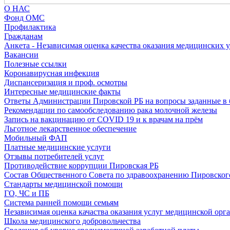
О НАС
Фонд ОМС
Профилактика
Гражданам
Анкета - Независимая оценка качества оказания медицинских 
Вакансии
Полезные ссылки
Коронавирусная инфекция
Диспансеризация и проф. осмотры
Интересные медицинские факты
Ответы Администрации Пировской РБ на вопросы заданные в 
Рекомендации по самообследованию рака молочной железы
Запись на вакцинацию от COVID 19 и к врачам на прём
Льготное лекарственное обеспечение
Мобильный ФАП
Платные медицинские услуги
Отзывы потребителей услуг
Противодействие коррупции Пировская РБ
Состав Общественного Совета по здравоохранению Пировског
Стандарты медицинской помощи
ГО, ЧС и ПБ
Система ранней помощи семьям
Независимая оценка качаства оказания услуг медицинской орг
Школа медицинского добровольчества