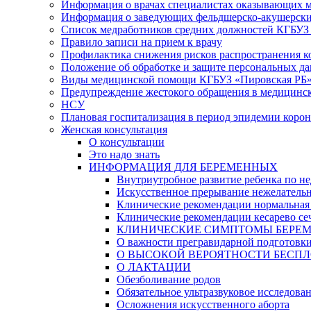
Информация о врачах специалистах оказывающих 
Информация о заведующих фельдшерско-акушерски
Список медработников средних должностей КГБУЗ «
Правило записи на прием к врачу
Профилактика снижения рисков распространения 
Положение об обработке и защите персональных д
Виды медицинской помощи КГБУЗ «Пировская РБ
Предупреждение жестокого обращения в медицинс
НСУ
Плановая госпитализация в период эпидемии коро
Женская консультация
О консультации
Это надо знать
ИНФОРМАЦИЯ ДЛЯ БЕРЕМЕННЫХ
Внутриутробное развитие ребенка по не
Искусственное прерывание нежелатель
Клинические рекомендации нормальная
Клинические рекомендации кесарево се
КЛИНИЧЕСКИЕ СИМПТОМЫ БЕРЕМЕННОСТ
О важности прегравидарной подготовк
О ВЫСОКОЙ ВЕРОЯТНОСТИ БЕСПЛ
О ЛАКТАЦИИ
Обезболивание родов
Обязательное ультразвуковое исследова
Осложнения искусственного аборта