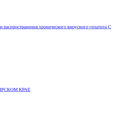
и распространения хронического вирусного гепатита C
ЯРСКОМ КРАЕ