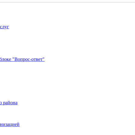
услуг
блоке "Вопрос-ответ"
о района
анизацией