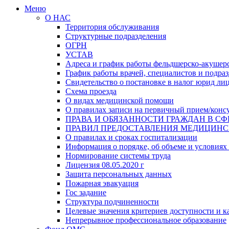
Меню
О НАС
Территория обслуживания
Структурные подразделения
ОГРН
УСТАВ
Адреса и график работы фельдшерско-акушерс
График работы врачей, специалистов и подр
Свидетельство о постановке в налог юрид ли
Схема проезда
О видах медицинской помощи
О правилах записи на первичный прием/конс
ПРАВА И ОБЯЗАННОСТИ ГРАЖДАН В СФ
ПРАВИЛ ПРЕДОСТАВЛЕНИЯ МЕДИЦИН
О правилах и сроках госпитализации
Информация о порядке, об объеме и условиях
Нормирование системы труда
Лицензия 08.05.2020 г
Защита персональных данных
Пожарная эвакуация
Гос задание
Структура подчиненности
Целевые значения критериев доступности и к
Непрерывное профессиональное образование