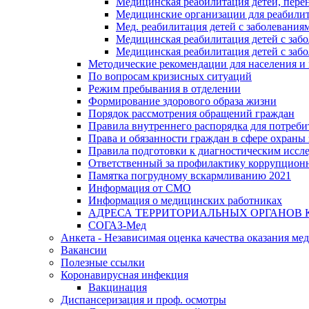
Медицинская реабилитация детей, пере
Медицинские организации для реабили
Мед. реабилитация детей с заболевания
Медицинская реабилитация детей с заб
Медицинская реабилитация детей с заб
Методические рекомендации для населения и
По вопросам кризисных ситуаций
Режим пребывания в отделении
Формирование здорового образа жизни
Порядок рассмотрения обращений граждан
Правила внутреннего распорядка для потреби
Права и обязанности граждан в сфере охраны 
Правила подготовки к диагностическим иссл
Ответственный за профилактику коррупцион
Памятка погрудному вскармливанию 2021
Информация от СМО
Информация о медицинских работниках
АДРЕСА ТЕРРИТОРИАЛЬНЫХ ОРГАНОВ 
СОГАЗ-Мед
Анкета - Независимая оценка качества оказания ме
Вакансии
Полезные ссылки
Коронавирусная инфекция
Вакцинация
Диспансеризация и проф. осмотры