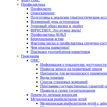
Фонд ОМС
Профилактика
Профосмотр
Онкоскрининг
Подготовка к анализам (диагностическим исс
Всемирный день остеопороза
Здоровый образ жизни и диабет
ВИЧ/СПИД: Это нужно знать!
Профилактика ХОБЛ
Бронхиальная астма
Факторы риска и профилактика сердечно-сос
Чем опасны наркотики!
Признаки употребления наркотиков
Гражданам
ОМС
Информация о показателях доступности
Правила записи на первичный прием
Препараты для медицинского применен
Виды помощи
Список страховых компаний
Программа государственных гарантий 
Правила и сроки госпитализации
Прием по личным вопросам
Медицинская реабилитация детей
Медицинская реабилитация детей с заб