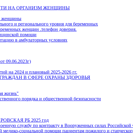
СТИ НА ОРГАНИЗМ ЖЕНЩИНЫ
й женщины
льного и регионального уровня для беременных
еременных женщин .телефон доверия.
дицинской помощи
итацию в амбулаторных условиях
от 09.06.2023г)
ий на 2024 и плановый 2025-2026 гг.
ГРАЖДАН В СФЕРЕ ОХРАНЫ ЗДОРОВЬЯ
ая жизнь"
твенного порядка и общественной безопасности
ОВСКАЯ РБ 2025 год
енную службу по контракту в Вооруженных силах Российской
 медико-социальной помощи пациентам пожилого и старческого