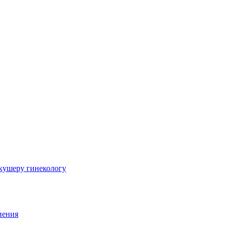
шеру гинекологу
иения