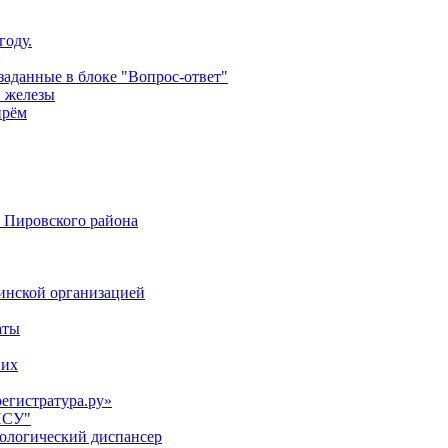
году.
аданные в блоке "Вопрос-ответ"
й железы
прём
 Пировского района
цинской организацией
аты
них
регистратура.ру»
НСУ"
кологический диспансер