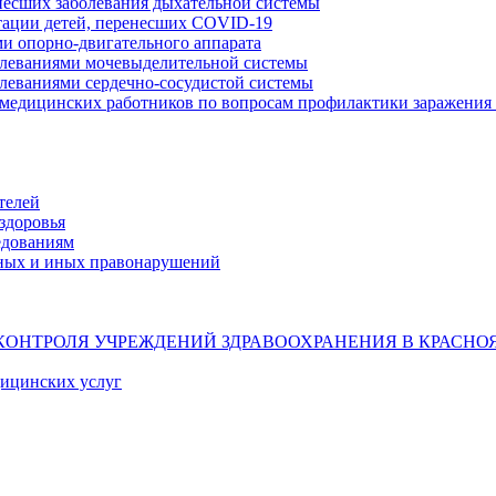
несших заболевания дыхательной системы
тации детей, перенесших COVID-19
ми опорно-двигательного аппарата
олеваниями мочевыделительной системы
олеваниями сердечно-сосудистой системы
 медицинских работников по вопросам профилактики заражения 
телей
здоровья
едованиям
ных и иных правонарушений
КОНТРОЛЯ УЧРЕЖДЕНИЙ ЗДРАВООХРАНЕНИЯ В КРАСНО
дицинских услуг