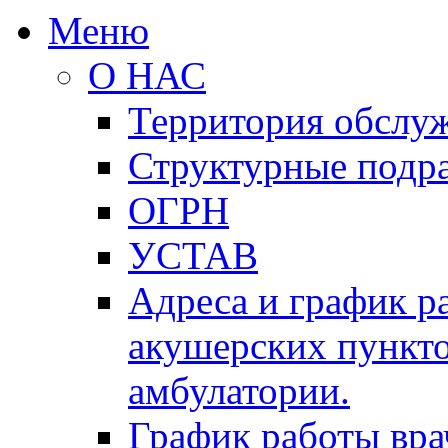
Меню
О НАС
Территория обслу
Структурные подр
ОГРН
УСТАВ
Адреса и график р
акушерских пункто
амбулатории.
График работы вра