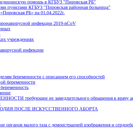
медицинскую помощь в КГБУЗ "Пировская РБ"
ми пунктами КГБУЗ "Пировская районная больница"
Пировская РБ» на 01.04.2022г.
коронавирусной инфекции 2019-nCoV
анных
»
ких учреждениях
навирусной инфекции
делям беременности с описанием его способностей
ной беременности
 беременность
чение
И требующие не замедлительного обращения к врачу аку
и
ОДИЯ ПОСЛЕ ИСКУССТВЕННОГО АБОРТА
ние органов малого таза с демонстрацией изображения и сердцеб