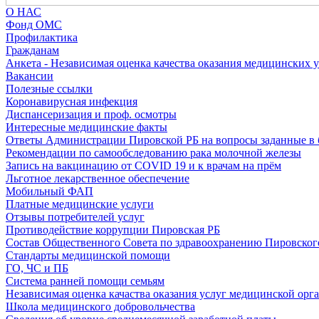
О НАС
Фонд ОМС
Профилактика
Гражданам
Анкета - Независимая оценка качества оказания медицинских 
Вакансии
Полезные ссылки
Коронавирусная инфекция
Диспансеризация и проф. осмотры
Интересные медицинские факты
Ответы Администрации Пировской РБ на вопросы заданные в 
Рекомендации по самообследованию рака молочной железы
Запись на вакцинацию от COVID 19 и к врачам на прём
Льготное лекарственное обеспечение
Мобильный ФАП
Платные медицинские услуги
Отзывы потребителей услуг
Противодействие коррупции Пировская РБ
Состав Общественного Совета по здравоохранению Пировског
Стандарты медицинской помощи
ГО, ЧС и ПБ
Система ранней помощи семьям
Независимая оценка качаства оказания услуг медицинской орг
Школа медицинского добровольчества