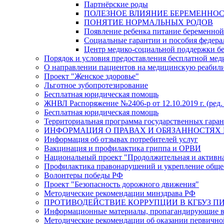
Партнёрские роды
ПОЛЕЗНОЕ ВЛИЯНИЕ БЕРЕМЕННО
ПОНЯТИЕ НОРМАЛЬНЫХ РОДОВ
Появление ребенка питание беременно
Социальные гарантии и пособия федера
Центр медико-социальной поддержки б
Порядок и условия предоставления бесплатной ме
О направлении пациентов на медицинскую реабил
Проект "Женское здоровье"
Льготное зубопротезирование
Бесплатная юридическая помощь
ЖНВЛ Распоряжение №2406-р от 12.10.2019 г. (ред. 
Бесплатная юридическая помощь
Территориальная программа государственных гарант
ИНФОРМАЦИЯ О ПРАВАХ И ОБЯЗАННОСТЯХ 
Информация об отзывах потребителей услуг
Вакцинация и профилактика гриппа и ОРВИ
Национальный проект "Продолжительная и активн
Профилактика правонарушений и укрепление общес
Волонтеры победы РФ
Проект "Безопасность дорожного движения"
Методические рекомендации минздрава РФ
ПРОТИВОДЕЙСТВИЕ КОРРУПЦИИ В КГБУЗ ПИР
Информационные материалы, пропагандирующие во
Методические рекомендации об оказании первичной