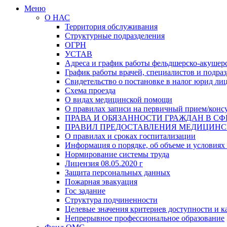
Меню
О НАС
Территория обслуживания
Структурные подразделения
ОГРН
УСТАВ
Адреса и график работы фельдшерско-акушерс
График работы врачей, специалистов и подр
Свидетельство о постановке в налог юрид ли
Схема проезда
О видах медицинской помощи
О правилах записи на первичный прием/конс
ПРАВА И ОБЯЗАННОСТИ ГРАЖДАН В СФ
ПРАВИЛ ПРЕДОСТАВЛЕНИЯ МЕДИЦИН
О правилах и сроках госпитализации
Информация о порядке, об объеме и условиях
Нормирование системы труда
Лицензия 08.05.2020 г
Защита персональных данных
Пожарная эвакуация
Гос задание
Структура подчиненности
Целевые значения критериев доступности и к
Непрерывное профессиональное образование