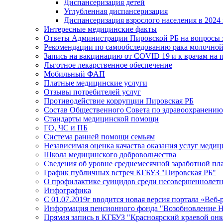
Диспансеризация детей
Углубленная диспансеризация
Диспансеризация взрослого населения в 2024 
Интересные медицинские факты
Ответы Администрации Пировской РБ на вопросы з
Рекомендации по самообследованию рака молочно
Запись на вакцинацию от COVID 19 и к врачам на 
Льготное лекарственное обеспечение
Мобильный ФАП
Платные медицинские услуги
Отзывы потребителей услуг
Противодействие коррупции Пировская РБ
Состав Общественного Совета по здравоохранению
Стандарты медицинской помощи
ГО, ЧС и ПБ
Система ранней помощи семьям
Независимая оценка качаства оказания услуг меди
Школа медицинского добровольчества
Сведения об уровне среднемесячной заработной пл
График публичных встреч КГБУЗ "Пировская РБ"
О профилактике суицидов среди несовершеннолет
Инфографика
С 01.07.2019г вводится новая версия портала «Веб-
Информация пенсионного фонда "Возобновление 
Прямая запись в КГБУЗ "Красноярский краевой он