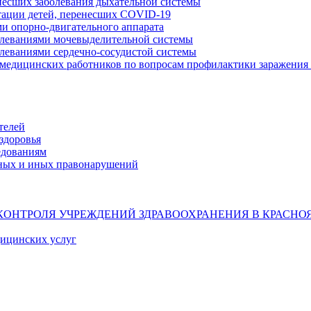
несших заболевания дыхательной системы
тации детей, перенесших COVID-19
ми опорно-двигательного аппарата
олеваниями мочевыделительной системы
олеваниями сердечно-сосудистой системы
 медицинских работников по вопросам профилактики заражения 
телей
здоровья
едованиям
ных и иных правонарушений
КОНТРОЛЯ УЧРЕЖДЕНИЙ ЗДРАВООХРАНЕНИЯ В КРАСНО
дицинских услуг