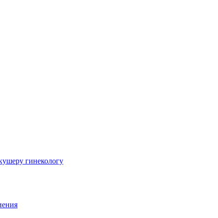
шеру гинекологу
иения