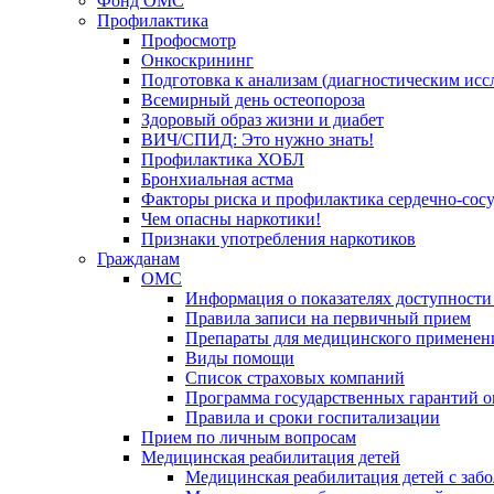
Фонд ОМС
Профилактика
Профосмотр
Онкоскрининг
Подготовка к анализам (диагностическим исс
Всемирный день остеопороза
Здоровый образ жизни и диабет
ВИЧ/СПИД: Это нужно знать!
Профилактика ХОБЛ
Бронхиальная астма
Факторы риска и профилактика сердечно-сос
Чем опасны наркотики!
Признаки употребления наркотиков
Гражданам
ОМС
Информация о показателях доступности
Правила записи на первичный прием
Препараты для медицинского применен
Виды помощи
Список страховых компаний
Программа государственных гарантий 
Правила и сроки госпитализации
Прием по личным вопросам
Медицинская реабилитация детей
Медицинская реабилитация детей с заб