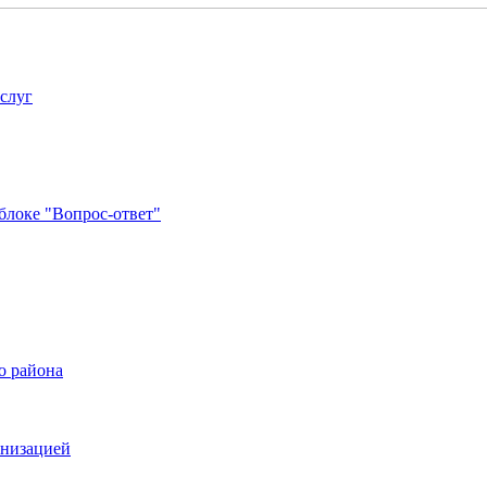
услуг
блоке "Вопрос-ответ"
о района
анизацией