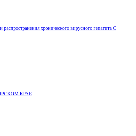
и распространения хронического вирусного гепатита C
ЯРСКОМ КРАЕ