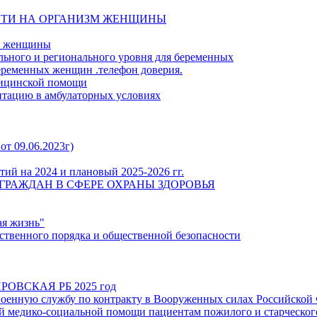
СТИ НА ОРГАНИЗМ ЖЕНЩИНЫ
й женщины
льного и регионального уровня для беременных
еременных женщин .телефон доверия.
дицинской помощи
итацию в амбулаторных условиях
от 09.06.2023г)
ий на 2024 и плановый 2025-2026 гг.
ГРАЖДАН В СФЕРЕ ОХРАНЫ ЗДОРОВЬЯ
ая жизнь"
твенного порядка и общественной безопасности
ОВСКАЯ РБ 2025 год
енную службу по контракту в Вооруженных силах Российской
 медико-социальной помощи пациентам пожилого и старческого