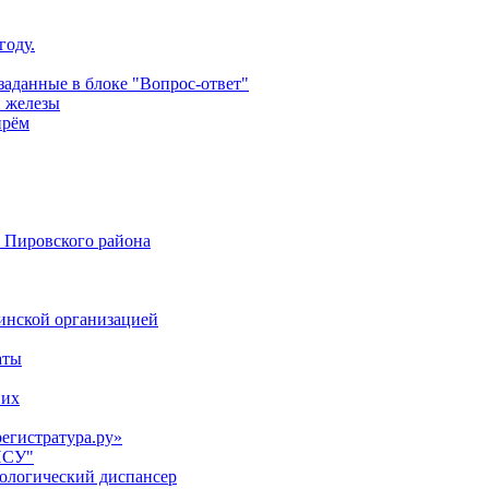
году.
аданные в блоке "Вопрос-ответ"
й железы
прём
 Пировского района
цинской организацией
аты
них
регистратура.ру»
НСУ"
кологический диспансер