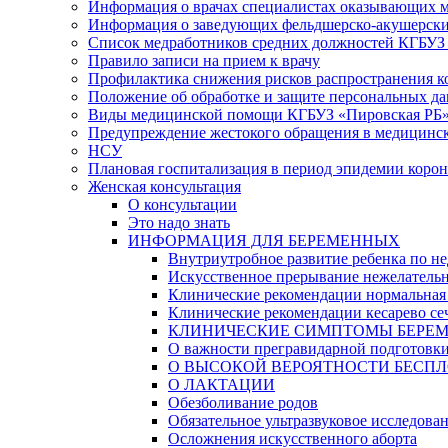
Информация о врачах специалистах оказывающих 
Информация о заведующих фельдшерско-акушерски
Список медработников средних должностей КГБУЗ «
Правило записи на прием к врачу
Профилактика снижения рисков распространения 
Положение об обработке и защите персональных д
Виды медицинской помощи КГБУЗ «Пировская РБ
Предупреждение жестокого обращения в медицинс
НСУ
Плановая госпитализация в период эпидемии коро
Женская консультация
О консультации
Это надо знать
ИНФОРМАЦИЯ ДЛЯ БЕРЕМЕННЫХ
Внутриутробное развитие ребенка по не
Искусственное прерывание нежелатель
Клинические рекомендации нормальная
Клинические рекомендации кесарево се
КЛИНИЧЕСКИЕ СИМПТОМЫ БЕРЕМЕННОСТ
О важности прегравидарной подготовк
О ВЫСОКОЙ ВЕРОЯТНОСТИ БЕСПЛ
О ЛАКТАЦИИ
Обезболивание родов
Обязательное ультразвуковое исследова
Осложнения искусственного аборта