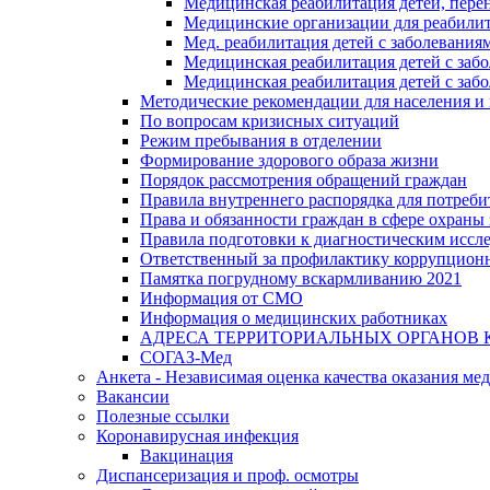
Медицинская реабилитация детей, пере
Медицинские организации для реабили
Мед. реабилитация детей с заболевания
Медицинская реабилитация детей с заб
Медицинская реабилитация детей с заб
Методические рекомендации для населения и
По вопросам кризисных ситуаций
Режим пребывания в отделении
Формирование здорового образа жизни
Порядок рассмотрения обращений граждан
Правила внутреннего распорядка для потреби
Права и обязанности граждан в сфере охраны 
Правила подготовки к диагностическим иссл
Ответственный за профилактику коррупцион
Памятка погрудному вскармливанию 2021
Информация от СМО
Информация о медицинских работниках
АДРЕСА ТЕРРИТОРИАЛЬНЫХ ОРГАНОВ 
СОГАЗ-Мед
Анкета - Независимая оценка качества оказания ме
Вакансии
Полезные ссылки
Коронавирусная инфекция
Вакцинация
Диспансеризация и проф. осмотры