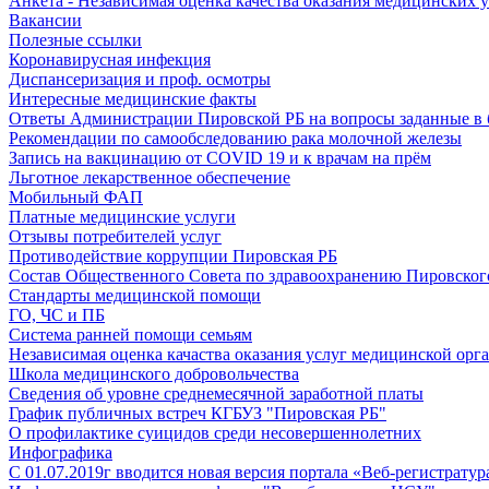
Анкета - Независимая оценка качества оказания медицинских 
Вакансии
Полезные ссылки
Коронавирусная инфекция
Диспансеризация и проф. осмотры
Интересные медицинские факты
Ответы Администрации Пировской РБ на вопросы заданные в 
Рекомендации по самообследованию рака молочной железы
Запись на вакцинацию от COVID 19 и к врачам на прём
Льготное лекарственное обеспечение
Мобильный ФАП
Платные медицинские услуги
Отзывы потребителей услуг
Противодействие коррупции Пировская РБ
Состав Общественного Совета по здравоохранению Пировског
Стандарты медицинской помощи
ГО, ЧС и ПБ
Система ранней помощи семьям
Независимая оценка качаства оказания услуг медицинской орг
Школа медицинского добровольчества
Сведения об уровне среднемесячной заработной платы
График публичных встреч КГБУЗ "Пировская РБ"
О профилактике суицидов среди несовершеннолетних
Инфографика
С 01.07.2019г вводится новая версия портала «Веб-регистратур