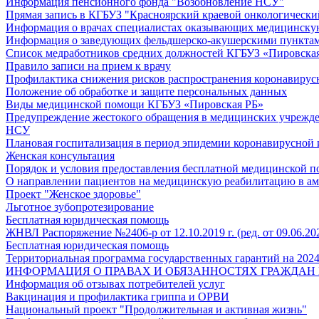
Информация пенсионного фонда "Возобновление НСУ"
Прямая запись в КГБУЗ "Красноярский краевой онкологически
Информация о врачах специалистах оказывающих медицинску
Информация о заведующих фельдшерско-акушерскими пунктам
Список медработников средних должностей КГБУЗ «Пировская 
Правило записи на прием к врачу
Профилактика снижения рисков распространения коронавиру
Положение об обработке и защите персональных данных
Виды медицинской помощи КГБУЗ «Пировская РБ»
Предупреждение жестокого обращения в медицинских учрежд
НСУ
Плановая госпитализация в период эпидемии коронавирусной
Женская консультация
Порядок и условия предоставления бесплатной медицинской 
О направлении пациентов на медицинскую реабилитацию в ам
Проект "Женское здоровье"
Льготное зубопротезирование
Бесплатная юридическая помощь
ЖНВЛ Распоряжение №2406-р от 12.10.2019 г. (ред. от 09.06.20
Бесплатная юридическая помощь
Территориальная программа государственных гарантий на 2024
ИНФОРМАЦИЯ О ПРАВАХ И ОБЯЗАННОСТЯХ ГРАЖДАН 
Информация об отзывах потребителей услуг
Вакцинация и профилактика гриппа и ОРВИ
Национальный проект "Продолжительная и активная жизнь"