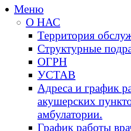
Меню
О НАС
Территория обслу
Структурные подр
ОГРН
УСТАВ
Адреса и график р
акушерских пункто
амбулатории.
График работы вра