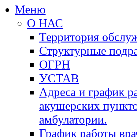
Меню
О НАС
Территория обслу
Структурные подр
ОГРН
УСТАВ
Адреса и график р
акушерских пункто
амбулатории.
График работы вра