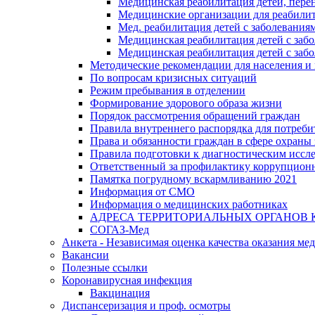
Медицинская реабилитация детей, пере
Медицинские организации для реабили
Мед. реабилитация детей с заболевания
Медицинская реабилитация детей с заб
Медицинская реабилитация детей с заб
Методические рекомендации для населения и
По вопросам кризисных ситуаций
Режим пребывания в отделении
Формирование здорового образа жизни
Порядок рассмотрения обращений граждан
Правила внутреннего распорядка для потреби
Права и обязанности граждан в сфере охраны 
Правила подготовки к диагностическим иссл
Ответственный за профилактику коррупцион
Памятка погрудному вскармливанию 2021
Информация от СМО
Информация о медицинских работниках
АДРЕСА ТЕРРИТОРИАЛЬНЫХ ОРГАНОВ 
СОГАЗ-Мед
Анкета - Независимая оценка качества оказания ме
Вакансии
Полезные ссылки
Коронавирусная инфекция
Вакцинация
Диспансеризация и проф. осмотры