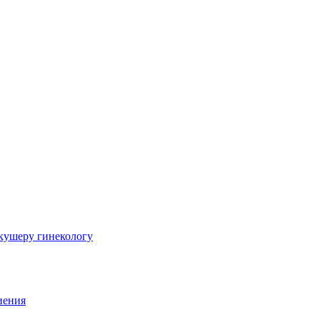
шеру гинекологу
иения