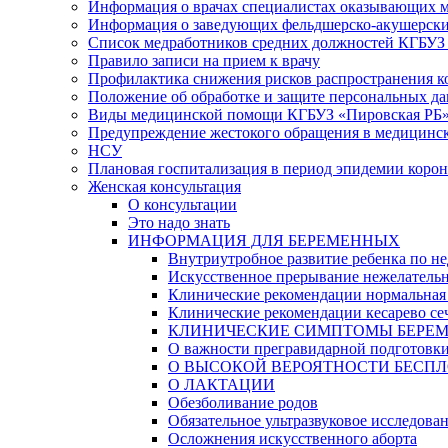
Информация о врачах специалистах оказывающих 
Информация о заведующих фельдшерско-акушерски
Список медработников средних должностей КГБУЗ «
Правило записи на прием к врачу
Профилактика снижения рисков распространения 
Положение об обработке и защите персональных д
Виды медицинской помощи КГБУЗ «Пировская РБ
Предупреждение жестокого обращения в медицинс
НСУ
Плановая госпитализация в период эпидемии коро
Женская консультация
О консультации
Это надо знать
ИНФОРМАЦИЯ ДЛЯ БЕРЕМЕННЫХ
Внутриутробное развитие ребенка по не
Искусственное прерывание нежелатель
Клинические рекомендации нормальная
Клинические рекомендации кесарево се
КЛИНИЧЕСКИЕ СИМПТОМЫ БЕРЕМЕННОСТ
О важности прегравидарной подготовк
О ВЫСОКОЙ ВЕРОЯТНОСТИ БЕСПЛ
О ЛАКТАЦИИ
Обезболивание родов
Обязательное ультразвуковое исследова
Осложнения искусственного аборта