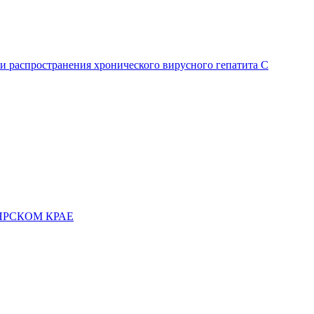
и распространения хронического вирусного гепатита C
ЯРСКОМ КРАЕ