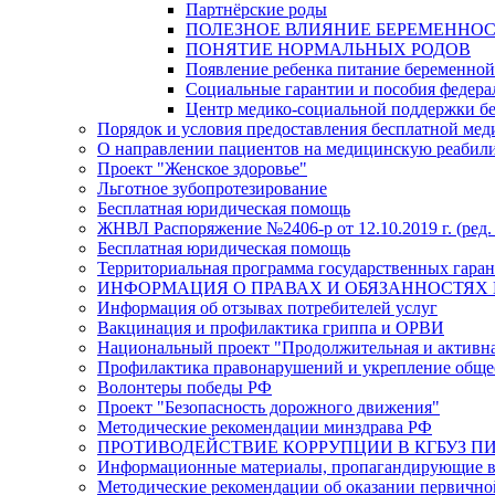
Партнёрские роды
ПОЛЕЗНОЕ ВЛИЯНИЕ БЕРЕМЕННО
ПОНЯТИЕ НОРМАЛЬНЫХ РОДОВ
Появление ребенка питание беременно
Социальные гарантии и пособия федера
Центр медико-социальной поддержки б
Порядок и условия предоставления бесплатной ме
О направлении пациентов на медицинскую реабил
Проект "Женское здоровье"
Льготное зубопротезирование
Бесплатная юридическая помощь
ЖНВЛ Распоряжение №2406-р от 12.10.2019 г. (ред. 
Бесплатная юридическая помощь
Территориальная программа государственных гарант
ИНФОРМАЦИЯ О ПРАВАХ И ОБЯЗАННОСТЯХ 
Информация об отзывах потребителей услуг
Вакцинация и профилактика гриппа и ОРВИ
Национальный проект "Продолжительная и активн
Профилактика правонарушений и укрепление общес
Волонтеры победы РФ
Проект "Безопасность дорожного движения"
Методические рекомендации минздрава РФ
ПРОТИВОДЕЙСТВИЕ КОРРУПЦИИ В КГБУЗ ПИР
Информационные материалы, пропагандирующие во
Методические рекомендации об оказании первичной