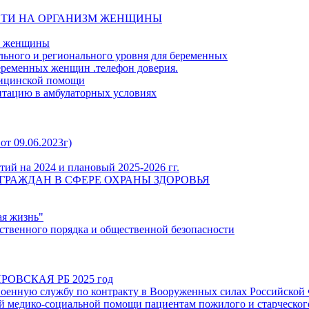
СТИ НА ОРГАНИЗМ ЖЕНЩИНЫ
й женщины
льного и регионального уровня для беременных
еременных женщин .телефон доверия.
дицинской помощи
итацию в амбулаторных условиях
от 09.06.2023г)
ий на 2024 и плановый 2025-2026 гг.
ГРАЖДАН В СФЕРЕ ОХРАНЫ ЗДОРОВЬЯ
ая жизнь"
твенного порядка и общественной безопасности
ОВСКАЯ РБ 2025 год
енную службу по контракту в Вооруженных силах Российской
 медико-социальной помощи пациентам пожилого и старческого