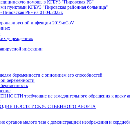
медицинскую помощь в КГБУЗ "Пировская РБ"
ми пунктами КГБУЗ "Пировская районная больница"
Пировская РБ» на 01.04.2022г.
коронавирусной инфекции 2019-nCoV
анных
»
ких учреждениях
навирусной инфекции
делям беременности с описанием его способностей
ной беременности
 беременность
чение
И требующие не замедлительного обращения к врачу аку
и
ОДИЯ ПОСЛЕ ИСКУССТВЕННОГО АБОРТА
ние органов малого таза с демонстрацией изображения и сердцеб