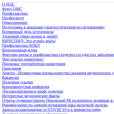
О НАС
Фонд ОМС
Профилактика
Профосмотр
Онкоскрининг
Подготовка к анализам (диагностическим исследованиям)
Всемирный день остеопороза
Здоровый образ жизни и диабет
ВИЧ/СПИД: Это нужно знать!
Профилактика ХОБЛ
Бронхиальная астма
Факторы риска и профилактика сердечно-сосудистых заболева
Чем опасны наркотики!
Признаки употребления наркотиков
Гражданам
Анкета - Независимая оценка качества оказания медицинских 
Вакансии
Полезные ссылки
Коронавирусная инфекция
Диспансеризация и проф. осмотры
Интересные медицинские факты
Ответы Администрации Пировской РБ на вопросы заданные в 
Рекомендации по самообследованию рака молочной железы
Запись на вакцинацию от COVID 19 и к врачам на прём