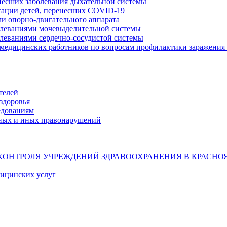
несших заболевания дыхательной системы
тации детей, перенесших COVID-19
ми опорно-двигательного аппарата
олеваниями мочевыделительной системы
олеваниями сердечно-сосудистой системы
 медицинских работников по вопросам профилактики заражения 
телей
здоровья
едованиям
ных и иных правонарушений
КОНТРОЛЯ УЧРЕЖДЕНИЙ ЗДРАВООХРАНЕНИЯ В КРАСНО
дицинских услуг