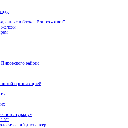
году.
аданные в блоке "Вопрос-ответ"
й железы
прём
 Пировского района
цинской организацией
аты
них
регистратура.ру»
НСУ"
кологический диспансер