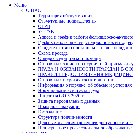
Меню
О НАС
Территория обслуживания
Структурные подразделения
ОГРН
УСТАВ
Адреса и график работы фельдшерско-акушерс
График работы врачей, специалистов и подр
Свидетельство о постановке в налог юрид ли
Схема проезда
О видах медицинской помощи
О правилах записи на первичный прием/конс
ПРАВА И ОБЯЗАННОСТИ ГРАЖДАН В СФ
ПРАВИЛ ПРЕДОСТАВЛЕНИЯ МЕДИЦИН
О правилах и сроках госпитализации
Информация о порядке, об объеме и условиях
Нормирование системы труда
Лицензия 08.05.2020 г
Защита персональных данных
Пожарная эвакуация
Гос задание
Структура подчиненности
Целевые значения критериев доступности и к
Непрерывное профессиональное образование