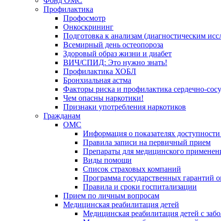
Фонд ОМС
Профилактика
Профосмотр
Онкоскрининг
Подготовка к анализам (диагностическим исс
Всемирный день остеопороза
Здоровый образ жизни и диабет
ВИЧ/СПИД: Это нужно знать!
Профилактика ХОБЛ
Бронхиальная астма
Факторы риска и профилактика сердечно-сос
Чем опасны наркотики!
Признаки употребления наркотиков
Гражданам
ОМС
Информация о показателях доступности
Правила записи на первичный прием
Препараты для медицинского применен
Виды помощи
Список страховых компаний
Программа государственных гарантий 
Правила и сроки госпитализации
Прием по личным вопросам
Медицинская реабилитация детей
Медицинская реабилитация детей с заб