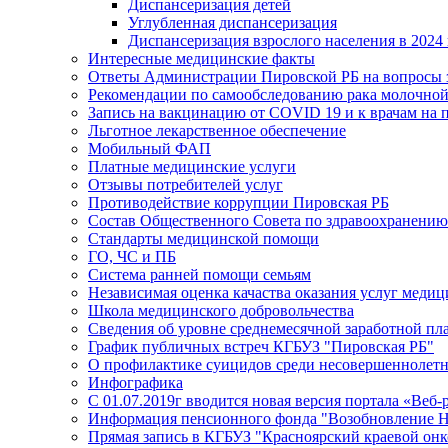
Диспансеризация детей
Углубленная диспансеризация
Диспансеризация взрослого населения в 2024 
Интересные медицинские факты
Ответы Администрации Пировской РБ на вопросы з
Рекомендации по самообследованию рака молочно
Запись на вакцинацию от COVID 19 и к врачам на 
Льготное лекарственное обеспечение
Мобильный ФАП
Платные медицинские услуги
Отзывы потребителей услуг
Противодействие коррупции Пировская РБ
Состав Общественного Совета по здравоохранению
Стандарты медицинской помощи
ГО, ЧС и ПБ
Система ранней помощи семьям
Независимая оценка качаства оказания услуг меди
Школа медицинского добровольчества
Сведения об уровне среднемесячной заработной пл
График публичных встреч КГБУЗ "Пировская РБ"
О профилактике суицидов среди несовершеннолет
Инфографика
С 01.07.2019г вводится новая версия портала «Веб-
Информация пенсионного фонда "Возобновление 
Прямая запись в КГБУЗ "Красноярский краевой он