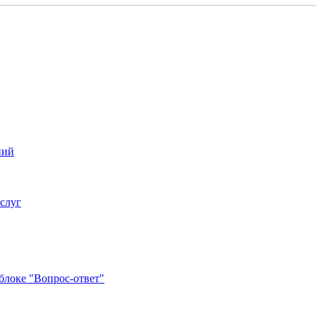
ний
услуг
блоке "Вопрос-ответ"