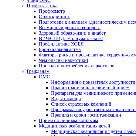
Фонд ОМС
Профилактика
Профосмотр
Онкоскрининг
Подготовка к анализам (диагностическим исс
Всемирный день остеопороза
Здоровый образ жизни и диабет
ВИЧ/СПИД: Это нужно знать!
Профилактика ХОБЛ
Бронхиальная астма
Факторы риска и профилактика сердечно-сос
Чем опасны наркотики!
Признаки употребления наркотиков
Гражданам
ОМС
Информация о показателях доступности
Правила записи на первичный прием
Препараты для медицинского применен
Виды помощи
Список страховых компаний
Программа государственных гарантий 
Правила и сроки госпитализации
Прием по личным вопросам
Медицинская реабилитация детей
Медицинская реабилитация детей с заб