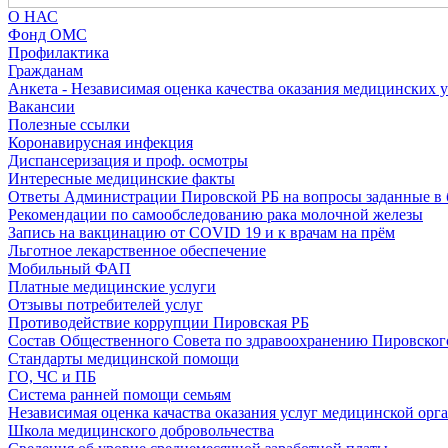
О НАС
Фонд ОМС
Профилактика
Гражданам
Анкета - Независимая оценка качества оказания медицинских 
Вакансии
Полезные ссылки
Коронавирусная инфекция
Диспансеризация и проф. осмотры
Интересные медицинские факты
Ответы Администрации Пировской РБ на вопросы заданные в 
Рекомендации по самообследованию рака молочной железы
Запись на вакцинацию от COVID 19 и к врачам на прём
Льготное лекарственное обеспечение
Мобильный ФАП
Платные медицинские услуги
Отзывы потребителей услуг
Противодействие коррупции Пировская РБ
Состав Общественного Совета по здравоохранению Пировског
Стандарты медицинской помощи
ГО, ЧС и ПБ
Система ранней помощи семьям
Независимая оценка качаства оказания услуг медицинской орг
Школа медицинского добровольчества