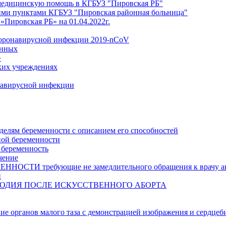
медицинскую помощь в КГБУЗ "Пировская РБ"
ми пунктами КГБУЗ "Пировская районная больница"
Пировская РБ» на 01.04.2022г.
коронавирусной инфекции 2019-nCoV
анных
»
ких учреждениях
навирусной инфекции
делям беременности с описанием его способностей
ной беременности
 беременность
чение
И требующие не замедлительного обращения к врачу аку
и
ОДИЯ ПОСЛЕ ИСКУССТВЕННОГО АБОРТА
ние органов малого таза с демонстрацией изображения и сердцеб