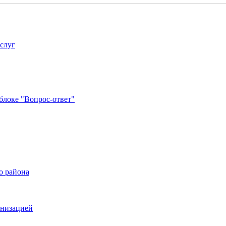
услуг
блоке "Вопрос-ответ"
о района
анизацией