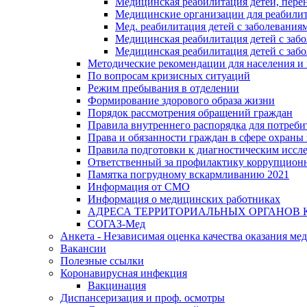
Медицинская реабилитация детей, пере
Медицинские организации для реабили
Мед. реабилитация детей с заболевания
Медицинская реабилитация детей с заб
Медицинская реабилитация детей с заб
Методические рекомендации для населения и
По вопросам кризисных ситуаций
Режим пребывания в отделении
Формирование здорового образа жизни
Порядок рассмотрения обращений граждан
Правила внутреннего распорядка для потреби
Права и обязанности граждан в сфере охраны 
Правила подготовки к диагностическим иссл
Ответственный за профилактику коррупцион
Памятка погрудному вскармливанию 2021
Информация от СМО
Информация о медицинских работниках
АДРЕСА ТЕРРИТОРИАЛЬНЫХ ОРГАНОВ 
СОГАЗ-Мед
Анкета - Независимая оценка качества оказания ме
Вакансии
Полезные ссылки
Коронавирусная инфекция
Вакцинация
Диспансеризация и проф. осмотры