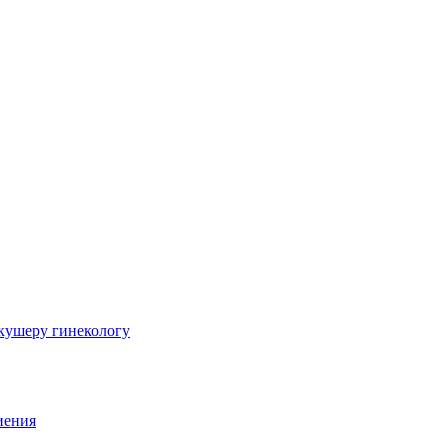
шеру гинекологу
иения