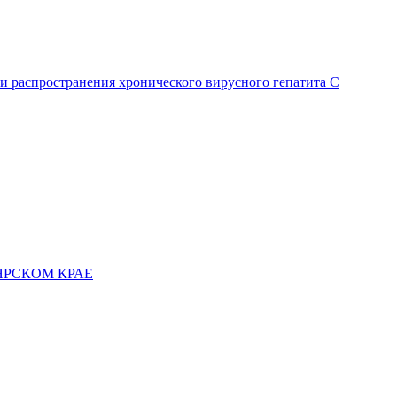
и распространения хронического вирусного гепатита C
ЯРСКОМ КРАЕ