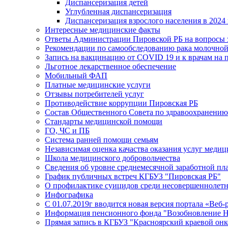
Диспансеризация детей
Углубленная диспансеризация
Диспансеризация взрослого населения в 2024 
Интересные медицинские факты
Ответы Администрации Пировской РБ на вопросы з
Рекомендации по самообследованию рака молочно
Запись на вакцинацию от COVID 19 и к врачам на 
Льготное лекарственное обеспечение
Мобильный ФАП
Платные медицинские услуги
Отзывы потребителей услуг
Противодействие коррупции Пировская РБ
Состав Общественного Совета по здравоохранению
Стандарты медицинской помощи
ГО, ЧС и ПБ
Система ранней помощи семьям
Независимая оценка качаства оказания услуг меди
Школа медицинского добровольчества
Сведения об уровне среднемесячной заработной пл
График публичных встреч КГБУЗ "Пировская РБ"
О профилактике суицидов среди несовершеннолет
Инфографика
С 01.07.2019г вводится новая версия портала «Веб-
Информация пенсионного фонда "Возобновление 
Прямая запись в КГБУЗ "Красноярский краевой он