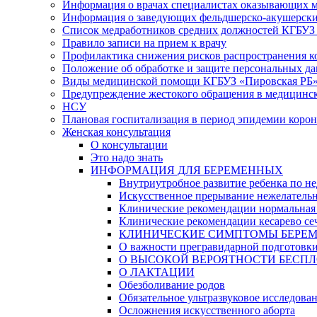
Информация о врачах специалистах оказывающих 
Информация о заведующих фельдшерско-акушерски
Список медработников средних должностей КГБУЗ «
Правило записи на прием к врачу
Профилактика снижения рисков распространения 
Положение об обработке и защите персональных д
Виды медицинской помощи КГБУЗ «Пировская РБ
Предупреждение жестокого обращения в медицинс
НСУ
Плановая госпитализация в период эпидемии коро
Женская консультация
О консультации
Это надо знать
ИНФОРМАЦИЯ ДЛЯ БЕРЕМЕННЫХ
Внутриутробное развитие ребенка по не
Искусственное прерывание нежелатель
Клинические рекомендации нормальная
Клинические рекомендации кесарево се
КЛИНИЧЕСКИЕ СИМПТОМЫ БЕРЕМЕННОСТ
О важности прегравидарной подготовк
О ВЫСОКОЙ ВЕРОЯТНОСТИ БЕСПЛ
О ЛАКТАЦИИ
Обезболивание родов
Обязательное ультразвуковое исследова
Осложнения искусственного аборта