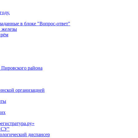
году.
аданные в блоке "Вопрос-ответ"
й железы
прём
 Пировского района
цинской организацией
аты
них
регистратура.ру»
НСУ"
кологический диспансер