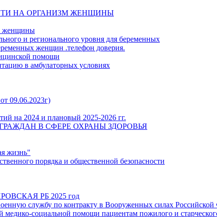
СТИ НА ОРГАНИЗМ ЖЕНЩИНЫ
й женщины
льного и регионального уровня для беременных
еременных женщин .телефон доверия.
дицинской помощи
итацию в амбулаторных условиях
от 09.06.2023г)
ий на 2024 и плановый 2025-2026 гг.
ГРАЖДАН В СФЕРЕ ОХРАНЫ ЗДОРОВЬЯ
ая жизнь"
твенного порядка и общественной безопасности
ОВСКАЯ РБ 2025 год
енную службу по контракту в Вооруженных силах Российской
 медико-социальной помощи пациентам пожилого и старческого