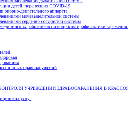
несших заболевания дыхательной системы
тации детей, перенесших COVID-19
ми опорно-двигательного аппарата
олеваниями мочевыделительной системы
олеваниями сердечно-сосудистой системы
 медицинских работников по вопросам профилактики заражения 
телей
здоровья
едованиям
ных и иных правонарушений
КОНТРОЛЯ УЧРЕЖДЕНИЙ ЗДРАВООХРАНЕНИЯ В КРАСНО
дицинских услуг