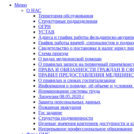
Меню
О НАС
Территория обслуживания
Структурные подразделения
ОГРН
УСТАВ
Адреса и график работы фельдшерско-акушерс
График работы врачей, специалистов и подр
Свидетельство о постановке в налог юрид ли
Схема проезда
О видах медицинской помощи
О правилах записи на первичный прием/конс
ПРАВА И ОБЯЗАННОСТИ ГРАЖДАН В СФ
ПРАВИЛ ПРЕДОСТАВЛЕНИЯ МЕДИЦИН
О правилах и сроках госпитализации
Информация о порядке, об объеме и условиях
Нормирование системы труда
Лицензия 08.05.2020 г
Защита персональных данных
Пожарная эвакуация
Гос задание
Структура подчиненности
Целевые значения критериев доступности и к
Непрерывное профессиональное образование