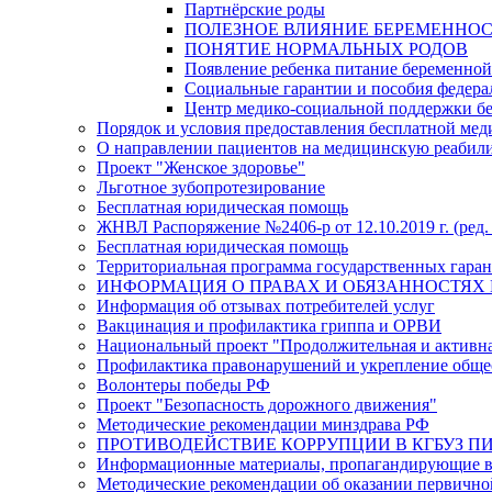
Партнёрские роды
ПОЛЕЗНОЕ ВЛИЯНИЕ БЕРЕМЕННО
ПОНЯТИЕ НОРМАЛЬНЫХ РОДОВ
Появление ребенка питание беременно
Социальные гарантии и пособия федера
Центр медико-социальной поддержки б
Порядок и условия предоставления бесплатной ме
О направлении пациентов на медицинскую реабил
Проект "Женское здоровье"
Льготное зубопротезирование
Бесплатная юридическая помощь
ЖНВЛ Распоряжение №2406-р от 12.10.2019 г. (ред. 
Бесплатная юридическая помощь
Территориальная программа государственных гарант
ИНФОРМАЦИЯ О ПРАВАХ И ОБЯЗАННОСТЯХ 
Информация об отзывах потребителей услуг
Вакцинация и профилактика гриппа и ОРВИ
Национальный проект "Продолжительная и активн
Профилактика правонарушений и укрепление общес
Волонтеры победы РФ
Проект "Безопасность дорожного движения"
Методические рекомендации минздрава РФ
ПРОТИВОДЕЙСТВИЕ КОРРУПЦИИ В КГБУЗ ПИР
Информационные материалы, пропагандирующие во
Методические рекомендации об оказании первичной