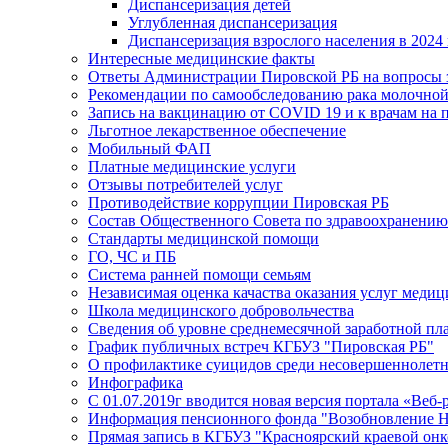
Диспансеризация детей
Углубленная диспансеризация
Диспансеризация взрослого населения в 2024 
Интересные медицинские факты
Ответы Администрации Пировской РБ на вопросы з
Рекомендации по самообследованию рака молочно
Запись на вакцинацию от COVID 19 и к врачам на 
Льготное лекарственное обеспечение
Мобильный ФАП
Платные медицинские услуги
Отзывы потребителей услуг
Противодействие коррупции Пировская РБ
Состав Общественного Совета по здравоохранению
Стандарты медицинской помощи
ГО, ЧС и ПБ
Система ранней помощи семьям
Независимая оценка качаства оказания услуг меди
Школа медицинского добровольчества
Сведения об уровне среднемесячной заработной пл
График публичных встреч КГБУЗ "Пировская РБ"
О профилактике суицидов среди несовершеннолет
Инфографика
С 01.07.2019г вводится новая версия портала «Веб-
Информация пенсионного фонда "Возобновление 
Прямая запись в КГБУЗ "Красноярский краевой он