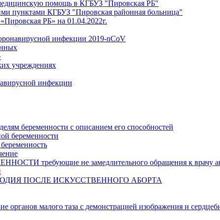
медицинскую помощь в КГБУЗ "Пировская РБ"
ми пунктами КГБУЗ "Пировская районная больница"
Пировская РБ» на 01.04.2022г.
коронавирусной инфекции 2019-nCoV
анных
»
ких учреждениях
навирусной инфекции
делям беременности с описанием его способностей
ной беременности
 беременность
чение
И требующие не замедлительного обращения к врачу аку
и
ОДИЯ ПОСЛЕ ИСКУССТВЕННОГО АБОРТА
ние органов малого таза с демонстрацией изображения и сердцеб