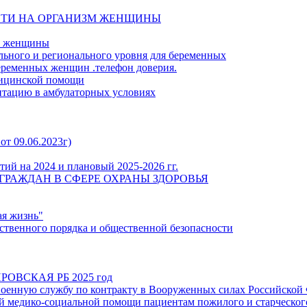
СТИ НА ОРГАНИЗМ ЖЕНЩИНЫ
й женщины
льного и регионального уровня для беременных
еременных женщин .телефон доверия.
дицинской помощи
итацию в амбулаторных условиях
от 09.06.2023г)
ий на 2024 и плановый 2025-2026 гг.
ГРАЖДАН В СФЕРЕ ОХРАНЫ ЗДОРОВЬЯ
ая жизнь"
твенного порядка и общественной безопасности
ОВСКАЯ РБ 2025 год
енную службу по контракту в Вооруженных силах Российской
 медико-социальной помощи пациентам пожилого и старческого