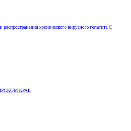
и распространения хронического вирусного гепатита C
ЯРСКОМ КРАЕ