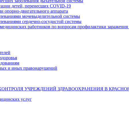
несших заболевания дыхательной системы
тации детей, перенесших COVID-19
ми опорно-двигательного аппарата
олеваниями мочевыделительной системы
олеваниями сердечно-сосудистой системы
 медицинских работников по вопросам профилактики заражения 
телей
здоровья
едованиям
ных и иных правонарушений
КОНТРОЛЯ УЧРЕЖДЕНИЙ ЗДРАВООХРАНЕНИЯ В КРАСНО
дицинских услуг