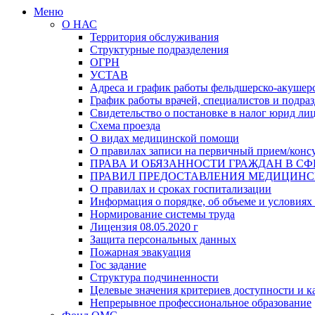
Меню
О НАС
Территория обслуживания
Структурные подразделения
ОГРН
УСТАВ
Адреса и график работы фельдшерско-акушерс
График работы врачей, специалистов и подр
Свидетельство о постановке в налог юрид ли
Схема проезда
О видах медицинской помощи
О правилах записи на первичный прием/конс
ПРАВА И ОБЯЗАННОСТИ ГРАЖДАН В СФ
ПРАВИЛ ПРЕДОСТАВЛЕНИЯ МЕДИЦИН
О правилах и сроках госпитализации
Информация о порядке, об объеме и условиях
Нормирование системы труда
Лицензия 08.05.2020 г
Защита персональных данных
Пожарная эвакуация
Гос задание
Структура подчиненности
Целевые значения критериев доступности и к
Непрерывное профессиональное образование