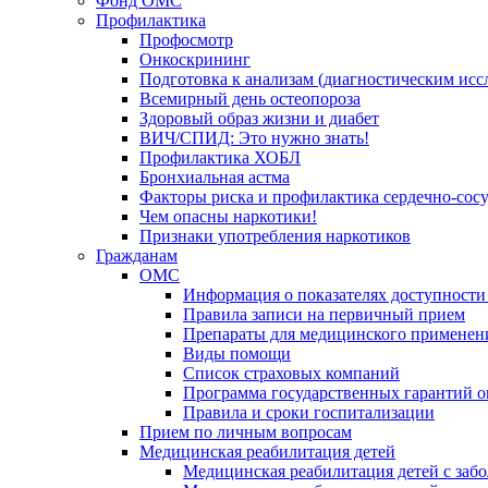
Фонд ОМС
Профилактика
Профосмотр
Онкоскрининг
Подготовка к анализам (диагностическим исс
Всемирный день остеопороза
Здоровый образ жизни и диабет
ВИЧ/СПИД: Это нужно знать!
Профилактика ХОБЛ
Бронхиальная астма
Факторы риска и профилактика сердечно-сос
Чем опасны наркотики!
Признаки употребления наркотиков
Гражданам
ОМС
Информация о показателях доступности
Правила записи на первичный прием
Препараты для медицинского применен
Виды помощи
Список страховых компаний
Программа государственных гарантий 
Правила и сроки госпитализации
Прием по личным вопросам
Медицинская реабилитация детей
Медицинская реабилитация детей с заб