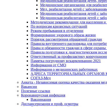
Медицинская реабилитация детей, пере
Медицинские организации для реабили
Мед. реабилитация детей с заболевания
Медицинская реабилитация детей с заб
Медицинская реабилитация детей с заб
Методические рекомендации для населения и
По вопросам кризисных ситуаций
Режим пребывания в отделении
Формирование здорового образа жизни
Порядок рассмотрения обращений граждан
Правила внутреннего распорядка для потреби
Права и обязанности граждан в сфере охраны 
Правила подготовки к диагностическим иссл
Ответственный за профилактику коррупцион
Памятка погрудному вскармливанию 2021
Информация от СМО
Информация о медицинских работниках
АДРЕСА ТЕРРИТОРИАЛЬНЫХ ОРГАНОВ 
СОГАЗ-Мед
Анкета - Независимая оценка качества оказания ме
Вакансии
Полезные ссылки
Коронавирусная инфекция
Вакцинация
Диспансеризация и проф. осмотры