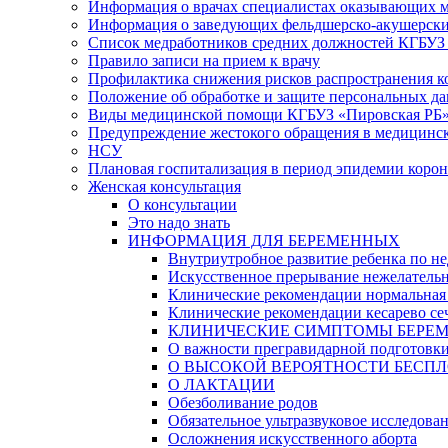
Информация о врачах специалистах оказывающих 
Информация о заведующих фельдшерско-акушерски
Список медработников средних должностей КГБУЗ «
Правило записи на прием к врачу
Профилактика снижения рисков распространения 
Положение об обработке и защите персональных д
Виды медицинской помощи КГБУЗ «Пировская РБ
Предупреждение жестокого обращения в медицинс
НСУ
Плановая госпитализация в период эпидемии коро
Женская консультация
О консультации
Это надо знать
ИНФОРМАЦИЯ ДЛЯ БЕРЕМЕННЫХ
Внутриутробное развитие ребенка по не
Искусственное прерывание нежелатель
Клинические рекомендации нормальная
Клинические рекомендации кесарево се
КЛИНИЧЕСКИЕ СИМПТОМЫ БЕРЕМЕННОСТ
О важности прегравидарной подготовк
О ВЫСОКОЙ ВЕРОЯТНОСТИ БЕСПЛ
О ЛАКТАЦИИ
Обезболивание родов
Обязательное ультразвуковое исследова
Осложнения искусственного аборта