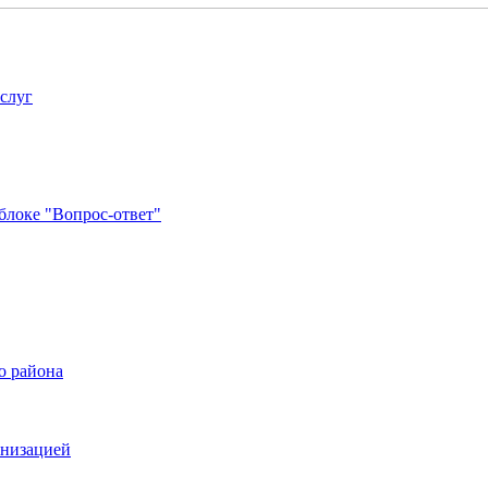
услуг
блоке "Вопрос-ответ"
о района
анизацией