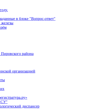
году.
аданные в блоке "Вопрос-ответ"
й железы
прём
 Пировского района
цинской организацией
аты
них
регистратура.ру»
НСУ"
кологический диспансер