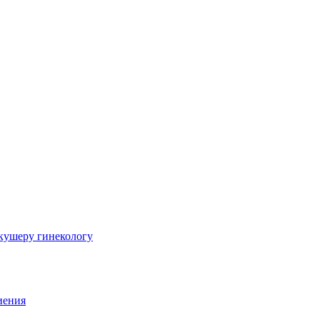
шеру гинекологу
иения