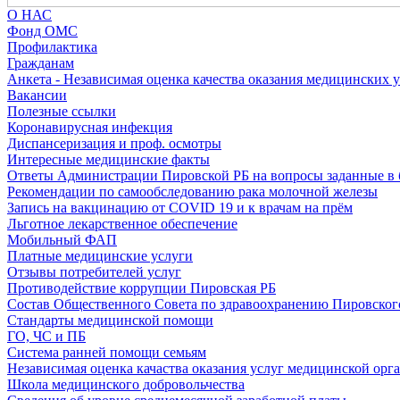
О НАС
Фонд ОМС
Профилактика
Гражданам
Анкета - Независимая оценка качества оказания медицинских 
Вакансии
Полезные ссылки
Коронавирусная инфекция
Диспансеризация и проф. осмотры
Интересные медицинские факты
Ответы Администрации Пировской РБ на вопросы заданные в 
Рекомендации по самообследованию рака молочной железы
Запись на вакцинацию от COVID 19 и к врачам на прём
Льготное лекарственное обеспечение
Мобильный ФАП
Платные медицинские услуги
Отзывы потребителей услуг
Противодействие коррупции Пировская РБ
Состав Общественного Совета по здравоохранению Пировског
Стандарты медицинской помощи
ГО, ЧС и ПБ
Система ранней помощи семьям
Независимая оценка качаства оказания услуг медицинской орг
Школа медицинского добровольчества