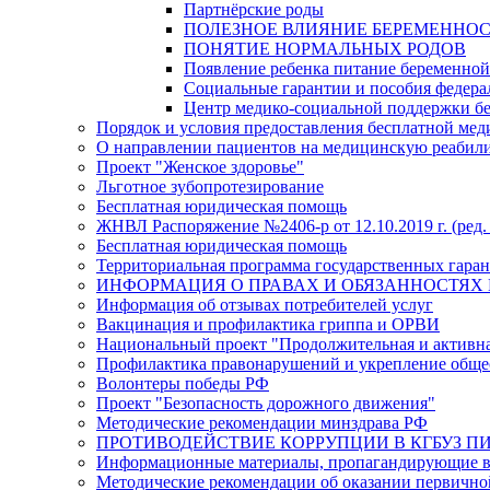
Партнёрские роды
ПОЛЕЗНОЕ ВЛИЯНИЕ БЕРЕМЕННО
ПОНЯТИЕ НОРМАЛЬНЫХ РОДОВ
Появление ребенка питание беременно
Социальные гарантии и пособия федера
Центр медико-социальной поддержки б
Порядок и условия предоставления бесплатной ме
О направлении пациентов на медицинскую реабил
Проект "Женское здоровье"
Льготное зубопротезирование
Бесплатная юридическая помощь
ЖНВЛ Распоряжение №2406-р от 12.10.2019 г. (ред. 
Бесплатная юридическая помощь
Территориальная программа государственных гарант
ИНФОРМАЦИЯ О ПРАВАХ И ОБЯЗАННОСТЯХ 
Информация об отзывах потребителей услуг
Вакцинация и профилактика гриппа и ОРВИ
Национальный проект "Продолжительная и активн
Профилактика правонарушений и укрепление общес
Волонтеры победы РФ
Проект "Безопасность дорожного движения"
Методические рекомендации минздрава РФ
ПРОТИВОДЕЙСТВИЕ КОРРУПЦИИ В КГБУЗ ПИР
Информационные материалы, пропагандирующие во
Методические рекомендации об оказании первичной