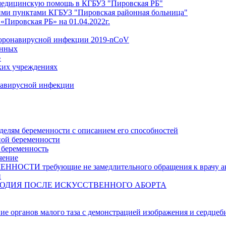
медицинскую помощь в КГБУЗ "Пировская РБ"
ми пунктами КГБУЗ "Пировская районная больница"
Пировская РБ» на 01.04.2022г.
коронавирусной инфекции 2019-nCoV
анных
»
ких учреждениях
навирусной инфекции
делям беременности с описанием его способностей
ной беременности
 беременность
чение
И требующие не замедлительного обращения к врачу аку
и
ОДИЯ ПОСЛЕ ИСКУССТВЕННОГО АБОРТА
ние органов малого таза с демонстрацией изображения и сердцеб