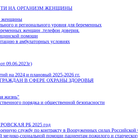
СТИ НА ОРГАНИЗМ ЖЕНЩИНЫ
й женщины
льного и регионального уровня для беременных
еременных женщин .телефон доверия.
дицинской помощи
итацию в амбулаторных условиях
от 09.06.2023г)
ий на 2024 и плановый 2025-2026 гг.
ГРАЖДАН В СФЕРЕ ОХРАНЫ ЗДОРОВЬЯ
ая жизнь"
твенного порядка и общественной безопасности
ОВСКАЯ РБ 2025 год
енную службу по контракту в Вооруженных силах Российской
 медико-социальной помощи пациентам пожилого и старческого