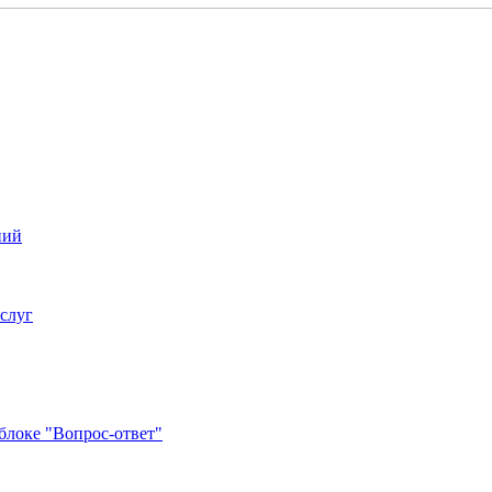
ний
услуг
блоке "Вопрос-ответ"