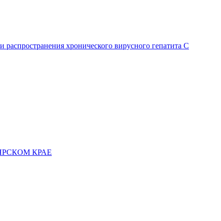
и распространения хронического вирусного гепатита C
ЯРСКОМ КРАЕ