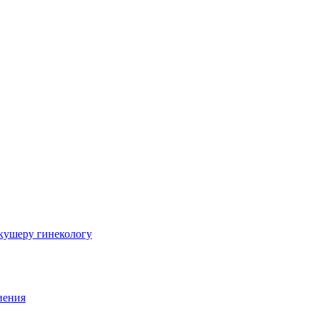
шеру гинекологу
иения