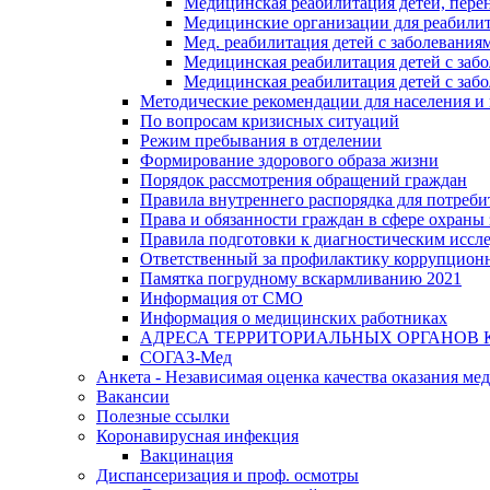
Медицинская реабилитация детей, пере
Медицинские организации для реабили
Мед. реабилитация детей с заболевания
Медицинская реабилитация детей с заб
Медицинская реабилитация детей с заб
Методические рекомендации для населения и
По вопросам кризисных ситуаций
Режим пребывания в отделении
Формирование здорового образа жизни
Порядок рассмотрения обращений граждан
Правила внутреннего распорядка для потреби
Права и обязанности граждан в сфере охраны 
Правила подготовки к диагностическим иссл
Ответственный за профилактику коррупцион
Памятка погрудному вскармливанию 2021
Информация от СМО
Информация о медицинских работниках
АДРЕСА ТЕРРИТОРИАЛЬНЫХ ОРГАНОВ 
СОГАЗ-Мед
Анкета - Независимая оценка качества оказания ме
Вакансии
Полезные ссылки
Коронавирусная инфекция
Вакцинация
Диспансеризация и проф. осмотры