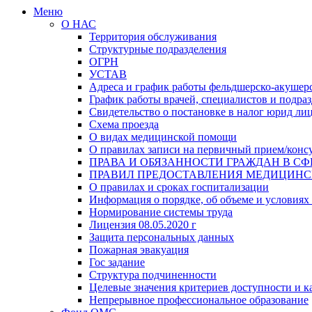
Меню
О НАС
Территория обслуживания
Структурные подразделения
ОГРН
УСТАВ
Адреса и график работы фельдшерско-акушерс
График работы врачей, специалистов и подр
Свидетельство о постановке в налог юрид ли
Схема проезда
О видах медицинской помощи
О правилах записи на первичный прием/конс
ПРАВА И ОБЯЗАННОСТИ ГРАЖДАН В СФ
ПРАВИЛ ПРЕДОСТАВЛЕНИЯ МЕДИЦИН
О правилах и сроках госпитализации
Информация о порядке, об объеме и условиях
Нормирование системы труда
Лицензия 08.05.2020 г
Защита персональных данных
Пожарная эвакуация
Гос задание
Структура подчиненности
Целевые значения критериев доступности и к
Непрерывное профессиональное образование