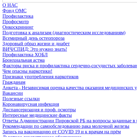
О НАС
Фонд ОМС
Профилактика
Профосмотр
Онкоскрининг
Подготовка к анализам (диагностическим исследованиям)
Всемирный день остеопороза
Здоровый образ жизни и диабет
ВИЧ/СПИД: Это нужно знать!
Профилактика ХОБЛ
Бронхиальная астма
Факторы риска и профилактика сердечно-сосудистых заболева
Чем опасны наркотики!
Признаки употребления наркотиков
Гражданам
Анкета - Независимая оценка качества оказания медицинских 
Вакансии
Полезные ссылки
Коронавирусная инфекция
Диспансеризация и проф. осмотры
Интересные медицинские факты
Ответы Администрации Пировской РБ на вопросы заданные в 
Рекомендации по самообследованию рака молочной железы
Запись на вакцинацию от COVID 19 и к врачам на прём