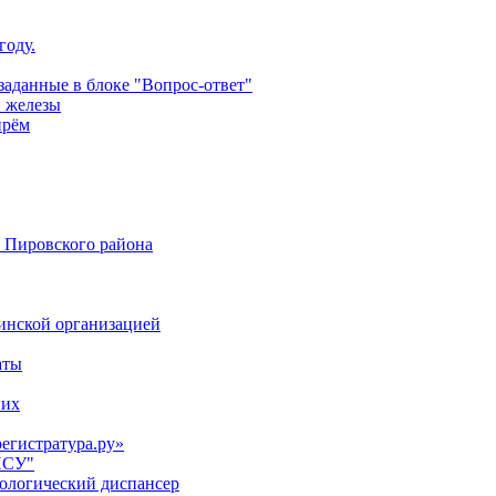
году.
аданные в блоке "Вопрос-ответ"
й железы
прём
 Пировского района
цинской организацией
аты
них
регистратура.ру»
НСУ"
кологический диспансер