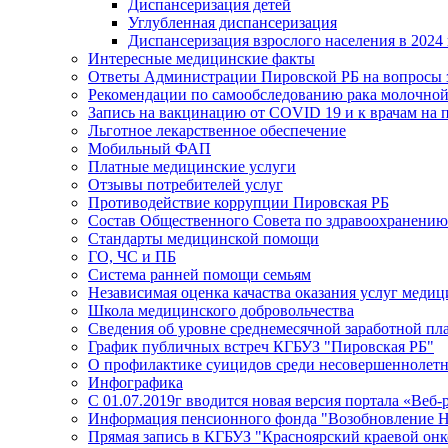
Диспансеризация детей
Углубленная диспансеризация
Диспансеризация взрослого населения в 2024 
Интересные медицинские факты
Ответы Администрации Пировской РБ на вопросы з
Рекомендации по самообследованию рака молочно
Запись на вакцинацию от COVID 19 и к врачам на 
Льготное лекарственное обеспечение
Мобильный ФАП
Платные медицинские услуги
Отзывы потребителей услуг
Противодействие коррупции Пировская РБ
Состав Общественного Совета по здравоохранению
Стандарты медицинской помощи
ГО, ЧС и ПБ
Система ранней помощи семьям
Независимая оценка качаства оказания услуг меди
Школа медицинского добровольчества
Сведения об уровне среднемесячной заработной пл
График публичных встреч КГБУЗ "Пировская РБ"
О профилактике суицидов среди несовершеннолет
Инфографика
С 01.07.2019г вводится новая версия портала «Веб-
Информация пенсионного фонда "Возобновление 
Прямая запись в КГБУЗ "Красноярский краевой он