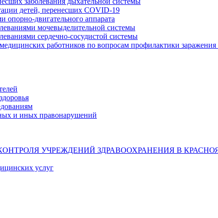
несших заболевания дыхательной системы
тации детей, перенесших COVID-19
ми опорно-двигательного аппарата
олеваниями мочевыделительной системы
олеваниями сердечно-сосудистой системы
 медицинских работников по вопросам профилактики заражения 
телей
здоровья
едованиям
ных и иных правонарушений
КОНТРОЛЯ УЧРЕЖДЕНИЙ ЗДРАВООХРАНЕНИЯ В КРАСНО
дицинских услуг