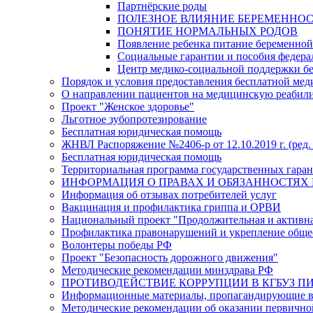
Партнёрские роды
ПОЛЕЗНОЕ ВЛИЯНИЕ БЕРЕМЕННО
ПОНЯТИЕ НОРМАЛЬНЫХ РОДОВ
Появление ребенка питание беременно
Социальные гарантии и пособия федера
Центр медико-социальной поддержки б
Порядок и условия предоставления бесплатной ме
О направлении пациентов на медицинскую реабил
Проект "Женское здоровье"
Льготное зубопротезирование
Бесплатная юридическая помощь
ЖНВЛ Распоряжение №2406-р от 12.10.2019 г. (ред. 
Бесплатная юридическая помощь
Территориальная программа государственных гарант
ИНФОРМАЦИЯ О ПРАВАХ И ОБЯЗАННОСТЯХ 
Информация об отзывах потребителей услуг
Вакцинация и профилактика гриппа и ОРВИ
Национальный проект "Продолжительная и активн
Профилактика правонарушений и укрепление общес
Волонтеры победы РФ
Проект "Безопасность дорожного движения"
Методические рекомендации минздрава РФ
ПРОТИВОДЕЙСТВИЕ КОРРУПЦИИ В КГБУЗ ПИР
Информационные материалы, пропагандирующие во
Методические рекомендации об оказании первичной