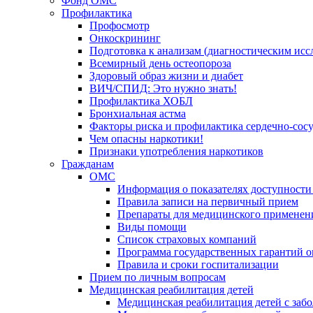
Фонд ОМС
Профилактика
Профосмотр
Онкоскрининг
Подготовка к анализам (диагностическим исс
Всемирный день остеопороза
Здоровый образ жизни и диабет
ВИЧ/СПИД: Это нужно знать!
Профилактика ХОБЛ
Бронхиальная астма
Факторы риска и профилактика сердечно-сос
Чем опасны наркотики!
Признаки употребления наркотиков
Гражданам
ОМС
Информация о показателях доступности
Правила записи на первичный прием
Препараты для медицинского применен
Виды помощи
Список страховых компаний
Программа государственных гарантий 
Правила и сроки госпитализации
Прием по личным вопросам
Медицинская реабилитация детей
Медицинская реабилитация детей с заб