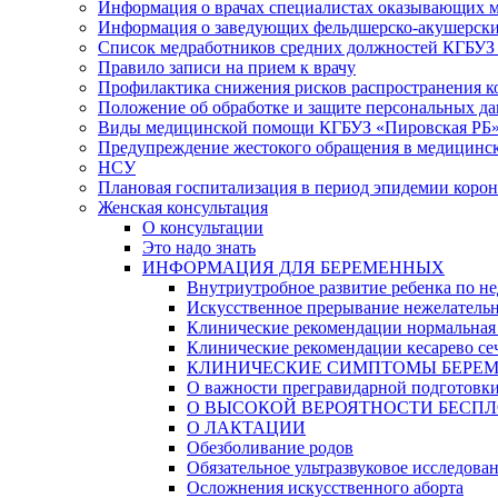
Информация о врачах специалистах оказывающих 
Информация о заведующих фельдшерско-акушерски
Список медработников средних должностей КГБУЗ «
Правило записи на прием к врачу
Профилактика снижения рисков распространения 
Положение об обработке и защите персональных д
Виды медицинской помощи КГБУЗ «Пировская РБ
Предупреждение жестокого обращения в медицинс
НСУ
Плановая госпитализация в период эпидемии коро
Женская консультация
О консультации
Это надо знать
ИНФОРМАЦИЯ ДЛЯ БЕРЕМЕННЫХ
Внутриутробное развитие ребенка по не
Искусственное прерывание нежелатель
Клинические рекомендации нормальная
Клинические рекомендации кесарево се
КЛИНИЧЕСКИЕ СИМПТОМЫ БЕРЕМЕННОСТ
О важности прегравидарной подготовк
О ВЫСОКОЙ ВЕРОЯТНОСТИ БЕСПЛ
О ЛАКТАЦИИ
Обезболивание родов
Обязательное ультразвуковое исследова
Осложнения искусственного аборта